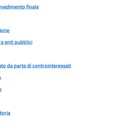
ovvedimento finale
ione
a enti pubblici
to da parte di controinteressati
o
e
toria