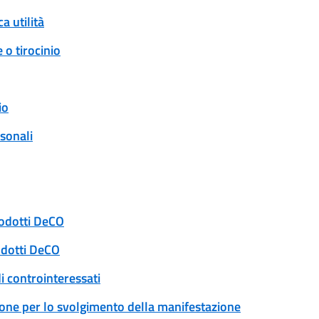
a utilità
 o tirocinio
io
rsonali
rodotti DeCO
odotti DeCO
i controinteressati
ione per lo svolgimento della manifestazione