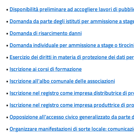
•
Disponibilità preliminare ad accogliere lavori di pubblic
•
Domanda da parte degli istituti per ammissione a stage
•
Domanda di risarcimento danni
•
Domanda individuale per ammissione a stage o tirocin
•
Esercizio dei diritti in materia di protezione dei dati pe
•
Iscrizione ai corsi di formazione
•
Iscrizione all'albo comunale delle associazioni
•
Iscrizione nel registro come impresa distributrice di p
•
Iscrizione nel registro come impresa produttrice di pr
•
Opposizione all'accesso civico generalizzato da parte d
•
Organizzare manifestazioni di sorte locale: comunicaz