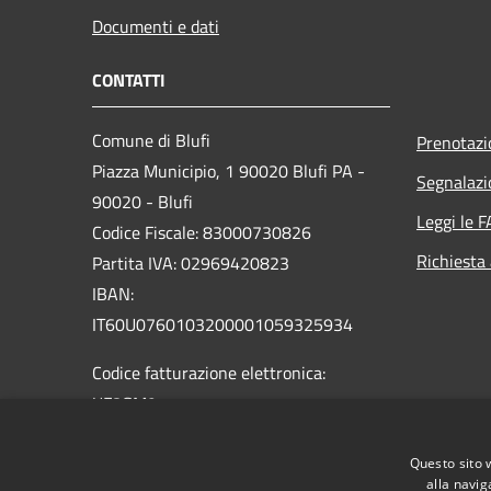
Documenti e dati
CONTATTI
Comune di Blufi
Prenotaz
Piazza Municipio, 1 90020 Blufi PA -
Segnalazi
90020 - Blufi
Leggi le 
Codice Fiscale: 83000730826
Richiesta
Partita IVA: 02969420823
IBAN:
IT60U0760103200001059325934
Codice fatturazione elettronica:
UF8GM9
PEC:
info@pec.comune.blufi.pa.it
Questo sito 
Centralino Unico: + 39 0921 648911
alla navig