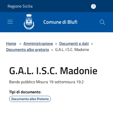
Salta al contenuto principale
Regione Sicilia
Comune di Blufi
Home
>
Amministrazione
>
Documenti e dati
>
Documento albo pretorio
>
G.A.L. I.S.C. Madonie
G.A.L. I.S.C. Madonie
Bando pubblico Misura 19 sottomisura 19.2
Tipi di documento
:
Documento albo Pretorio