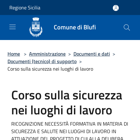
Salta al contenuto principale
Regione Sicilia
Comune di Blufi
Home
>
Amministrazione
>
Documenti e dati
>
Documenti (tecnico) di supporto
>
Corso sulla sicurezza nei luoghi di lavoro
Corso sulla sicurezza
nei luoghi di lavoro
RICOGNIZIONE NECESSITÀ FORMATIVA IN MATERIA DI
SICUREZZA E SALUTE NEI LUOGHI DI LAVORO IN
ATTUAZIONE DEL PROGETTO DI CUI ALLA DELIBERA