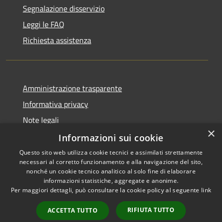
Segnalazione disservizio
Leggi le FAQ
Richiesta assistenza
Amministrazione trasparente
Informativa privacy
Note legali
×
Dichiarazione di accessibilità
Informazioni sui cookie
Questo sito web utilizza cookie tecnici e assimilati strettamente
necessari al corretto funzionamento e alla navigazione del sito,
nonché un cookie tecnico analitico al solo fine di elaborare
informazioni statistiche, aggregate e anonime.
RSS
Copyright © 2026 • Comune di
Per maggiori dettagli, può consultare la cookie policy al seguente
link
Accessibilità
Blufi • Powered by
Privacy
Municipium
Accesso
•
RIFIUTA TUTTO
ACCETTA TUTTO
Cookie