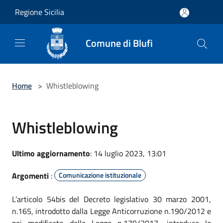
Salta al contenuto principale
Regione Sicilia
Comune di Blufi
Home
>
Whistleblowing
Whistleblowing
Ultimo aggiornamento
: 14 luglio 2023, 13:01
Argomenti
:
Comunicazione istituzionale
L’articolo 54bis del Decreto legislativo 30 marzo 2001,
n.165, introdotto dalla Legge Anticorruzione n.190/2012 e
poi modificato dalla Legge n.179/2017, introduce le