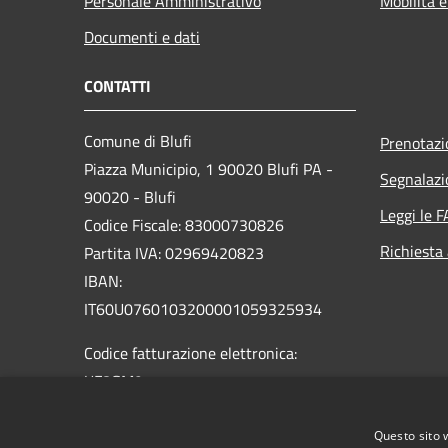
Personale Amministrativo
Mobilità e
Documenti e dati
CONTATTI
Comune di Blufi
Prenotaz
Piazza Municipio, 1 90020 Blufi PA -
Segnalazi
90020 - Blufi
Leggi le 
Codice Fiscale: 83000730826
Richiesta
Partita IVA: 02969420823
IBAN:
IT60U0760103200001059325934
Codice fatturazione elettronica:
UF8GM9
PEC:
info@pec.comune.blufi.pa.it
Questo sito 