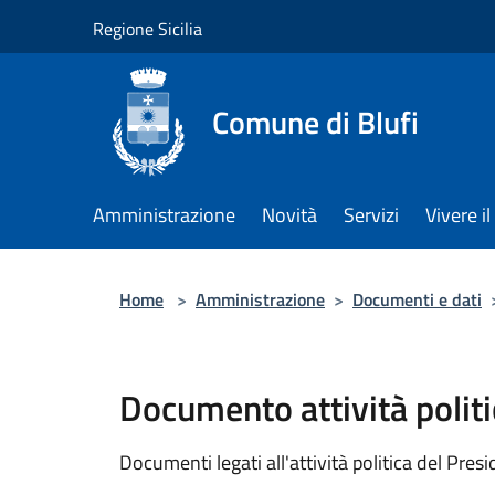
Salta al contenuto principale
Regione Sicilia
Comune di Blufi
Amministrazione
Novità
Servizi
Vivere 
Home
>
Amministrazione
>
Documenti e dati
Documento attività politi
Documenti legati all'attività politica del Pres