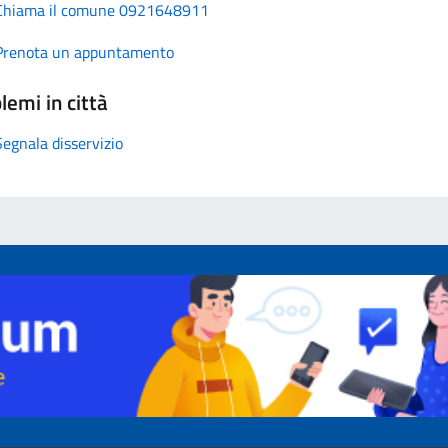
Chiama il comune 0921648911
Prenota un appuntamento
lemi in città
Segnala disservizio