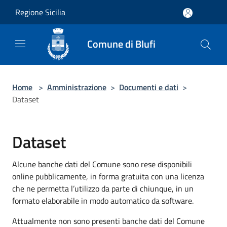
Salta al contenuto principale
Regione Sicilia
Comune di Blufi
Home
>
Amministrazione
>
Documenti e dati
>
Dataset
Dataset
Alcune banche dati del Comune sono rese disponibili
online pubblicamente, in forma gratuita con una licenza
che ne permetta l’utilizzo da parte di chiunque, in un
formato elaborabile in modo automatico da software.
Attualmente non sono presenti banche dati del Comune