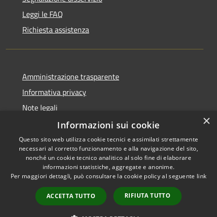
Leggi le FAQ
Richiesta assistenza
Amministrazione trasparente
Informativa privacy
Note legali
×
Dichiarazione di accessibilità
Informazioni sui cookie
Questo sito web utilizza cookie tecnici e assimilati strettamente
necessari al corretto funzionamento e alla navigazione del sito,
nonché un cookie tecnico analitico al solo fine di elaborare
informazioni statistiche, aggregate e anonime.
RSS
Copyright © 2026 • Comune di
Per maggiori dettagli, può consultare la cookie policy al seguente
link
Accessibilità
Blufi • Powered by
Privacy
Municipium
Accesso
•
RIFIUTA TUTTO
ACCETTA TUTTO
Cookie
redazione